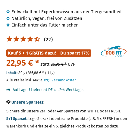
Entwickelt mit Expertenwissen aus der Tiergesundheit
Natürlich, vegan, frei von Zusätzen
Einfach unter das Futter mischen
(
22
)
Kauf 5 + 1 GRATIS dazu! - Du sparst 17%
22,95 € *
statt
26,95 € *
UVP
Inhalt:
80 g (286,88 € * / 1 kg)
Alle Preise inkl. MwSt.
zzgl. Versandkosten
Auf Lager! Lieferzeit DE ca. 2-4 Werktage.
🐶
Unsere Sparsets
:
Sichere dir unsere 2er- oder 4er Sparsets von WHITE oder FRESH.
5+1 Sparset:
Lege 5 exakt identische Produkte (z.B. 5 x FRESH) in den
Warenkorb und erhalte ein 6. gleiches Produkt kostenlos dazu.