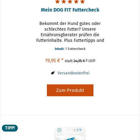
Mein DOG FIT Futtercheck
Bekommt der Hund gutes oder
schlechtes Futter? Unsere
Ernährunsgberater prüfen die
Futterinhalte. Plus Futtertipps und
Vermittlung der Grundprinzipien
Inhalt:
1 Futtercheck
einer artgerechten Ernährung.
Viele Futtermittelhersteller
19,95 € *
statt
24,95 € *
UVP
versprechen: Ein Futter –...
Versandkostenfrei
Zum Produkt
TIPP!