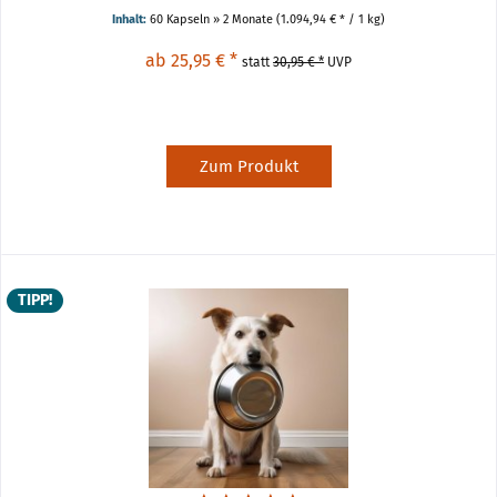
Hundes. Ein widerstandsfähiges
Inhalt:
60 Kapseln » 2 Monate
(1.094,94 € * / 1 kg)
Immunsystem, eine
ausgeglichene Darmflora, eine
ab 25,95 € *
statt
30,95 € *
UVP
normale Leberfunktion und ein
robuster...
Zum Produkt
TIPP!