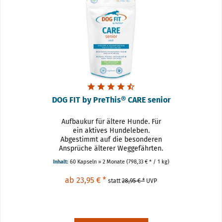
DOG FIT by PreThis® CARE senior
Aufbaukur für ältere Hunde. Für
ein aktives Hundeleben.
Abgestimmt auf die besonderen
Ansprüche älterer Weggefährten.
Mit zunehmendem Alter
Inhalt:
60 Kapseln » 2 Monate
(798,33 € * / 1 kg)
verändern sich bei Hunden
Stoffwechsel und
ab 23,95 € *
statt
28,95 € *
UVP
Nährstoffbedarf. Oft kann das
gewohnte Futter nicht...