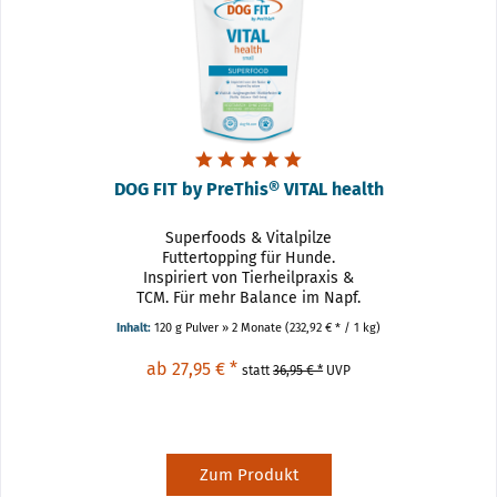
DOG FIT by PreThis® VITAL health
Superfoods & Vitalpilze
Futtertopping für Hunde.
Inspiriert von Tierheilpraxis &
TCM. Für mehr Balance im Napf.
DOG FIT by PreThis ® VITAL health
Inhalt:
120 g Pulver » 2 Monate
(232,92 € * / 1 kg)
ergänzt die tägliche Fütterung als
Futtertopping mit einer
ab 27,95 € *
statt
36,95 € *
UVP
einzigartigen Kombination...
Zum Produkt