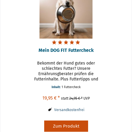
Mein DOG FIT Futtercheck
Bekommt der Hund gutes oder
schlechtes Futter? Unsere
Ernährunsgberater prüfen die
Futterinhalte. Plus Futtertipps und
Vermittlung der Grundprinzipien
Inhalt:
1 Futtercheck
einer artgerechten Ernährung.
Viele Futtermittelhersteller
19,95 € *
statt
24,95 € *
UVP
versprechen: Ein Futter –...
Versandkostenfrei
Zum Produkt