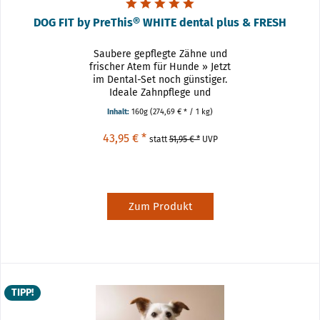
DOG FIT by PreThis® WHITE dental plus & FRESH
Saubere gepflegte Zähne und
frischer Atem für Hunde » Jetzt
im Dental-Set noch günstiger.
Ideale Zahnpflege und
Maulhygiene. Unser Kombiset aus
Inhalt:
160g
(274,69 € * / 1 kg)
WHITE dental plus & FRESH
ergänzt die tägliche Fütterung mit
43,95 € *
statt
51,95 € *
UVP
natürlichen Mikronährstoffen
und...
Zum Produkt
TIPP!