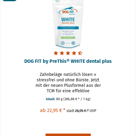
DOG FIT by PreThis® WHITE dental plus
Zahnbeläge natürlich lösen »
stressfrei und ohne Bürste. Jetzt
mit der neuen Plusformel aus der
TCM für eine effektive
Zahnpflege! DOG FIT by PreThis ®
Inhalt:
80 g
(286,88 € * / 1 kg)
WHITE dental plus macht die
Zahnpflege deines Hundes ganz
ab 22,95 € *
statt
26,95 € *
UVP
einfach - stressfrei, ohne...