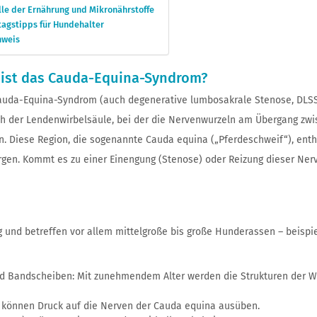
lle der Ernährung und Mikronährstoffe
tagstipps für Hundehalter
nweis
ist das Cauda-Equina-Syndrom?
auda-Equina-Syndrom (auch degenerative lumbosakrale Stenose, DLSS,
h der Lendenwirbelsäule, bei der die Nervenwurzeln am Übergang zwi
. Diese Region, die sogenannte Cauda equina („Pferdeschweif“), enthä
rgen. Kommt es zu einer Einengung (Stenose) oder Reizung dieser Ner
 und betreffen vor allem mittelgroße bis große Hunderassen – beispi
nd Bandscheiben: Mit zunehmendem Alter werden die Strukturen der Wi
 können Druck auf die Nerven der Cauda equina ausüben.