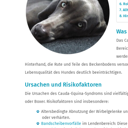
Ro
All
Hi
Was 
Das C
Bereic
werden
Hinterhand, die Rute und Teile des Beckenbodens verso
Lebensqualität des Hundes deutlich beeinträchtigen.
Ursachen und Risikofaktoren
Die Ursachen des Cauda-Equina-Syndroms sind vielfältig
oder Boxer. Risikofaktoren sind insbesondere:
Altersbedingte Abnutzung der Wirbelgelenke u
oder verhärten.
Bandscheibenvorfälle
im Lendenbereich: Diese