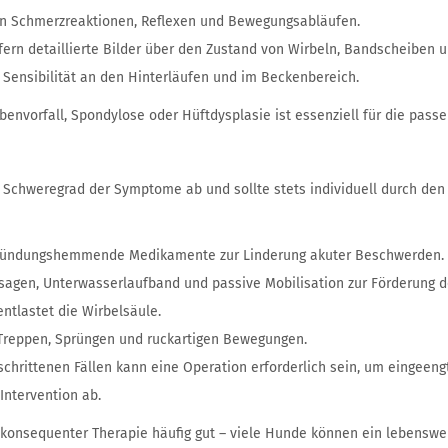
von Schmerzreaktionen, Reflexen und Bewegungsabläufen.
fern detaillierte Bilder über den Zustand von Wirbeln, Bandscheiben 
 Sensibilität an den Hinterläufen und im Beckenbereich.
nvorfall, Spondylose oder Hüftdysplasie ist essenziell für die passe
chweregrad der Symptome ab und sollte stets individuell durch den 
tzündungshemmende Medikamente zur Linderung akuter Beschwerden.
agen, Unterwasserlaufband und passive Mobilisation zur Förderung d
tlastet die Wirbelsäule.
Treppen, Sprüngen und ruckartigen Bewegungen.
schrittenen Fällen kann eine Operation erforderlich sein, um eingeen
Intervention ab.
d konsequenter Therapie häufig gut – viele Hunde können ein lebenswer