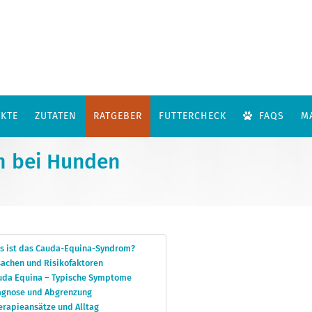
KTE
ZUTATEN
RATGEBER
FUTTERCHECK
FAQS
M
m bei Hunden
s ist das Cauda-Equina-Syndrom?
achen und Risikofaktoren
uda Equina – Typische Symptome
agnose und Abgrenzung
erapieansätze und Alltag