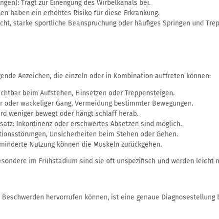
gen): Trägt zur Einengung des Wirbelkanals bei.
n haben ein erhöhtes Risiko für diese Erkrankung.
cht, starke sportliche Beanspruchung oder häufiges Springen und Tre
ende Anzeichen, die einzeln oder in Kombination auftreten können:
chtbar beim Aufstehen, Hinsetzen oder Treppensteigen.
er oder wackeliger Gang, Vermeidung bestimmter Bewegungen.
rd weniger bewegt oder hängt schlaff herab.
atz: Inkontinenz oder erschwertes Absetzen sind möglich.
nationsstörungen, Unsicherheiten beim Stehen oder Gehen.
minderte Nutzung können die Muskeln zurückgehen.
besondere im Frühstadium sind sie oft unspezifisch und werden leicht
Beschwerden hervorrufen können, ist eine genaue Diagnosestellung be