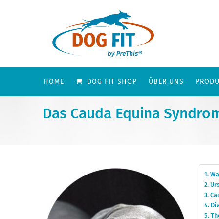
HOME
DOG FIT SHOP
ÜBER UNS
PRODU
Das Cauda Equina Syndro
Wa
Urs
Ca
Di
Th