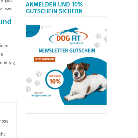
t gibt
ANMELDEN UND 10%
e usw.
GUTSCHEIN SICHERN
sund
einen
he
m Alltag
gnose
che