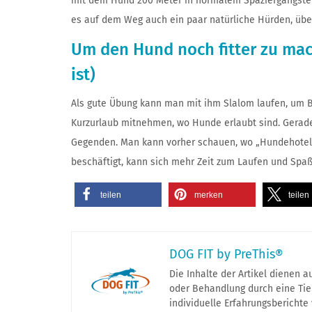
mit dem Hund 200 Meter in normalem Spaziergangstempo 
es auf dem Weg auch ein paar natürliche Hürden, über
Um den Hund noch fitter zu mac
ist)
Als gute Übung kann man mit ihm Slalom laufen, um B
Kurzurlaub mitnehmen, wo Hunde erlaubt sind. Gerade
Gegenden. Man kann vorher schauen, wo „Hundehotels
beschäftigt, kann sich mehr Zeit zum Laufen und Sp
teilen
merken
teilen
DOG FIT by PreThis®
Die Inhalte der Artikel dienen 
oder Behandlung durch eine Tier
individuelle Erfahrungsberichte