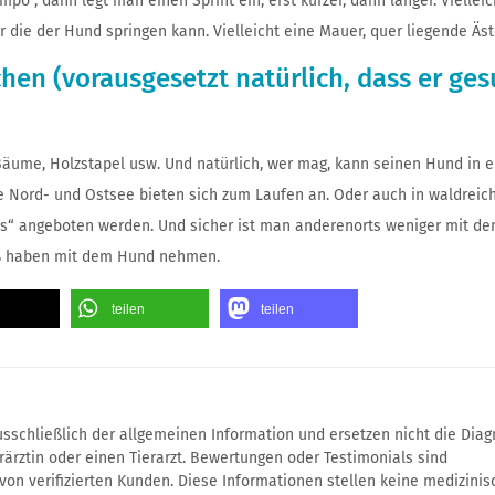
, dann legt man einen Sprint ein, erst kürzer, dann länger. Vielleich
 die der Hund springen kann. Vielleicht eine Mauer, quer liegende Äst
hen (vorausgesetzt natürlich, dass er ge
äume, Holzstapel usw. Und natürlich, wer mag, kann seinen Hund in 
 Nord- und Ostsee bieten sich zum Laufen an. Oder auch in waldreic
“ angeboten werden. Und sicher ist man anderenorts weniger mit de
aß haben mit dem Hund nehmen.
teilen
teilen
ausschließlich der allgemeinen Information und ersetzen nicht die Dia
ärztin oder einen Tierarzt. Bewertungen oder Testimonials sind
 von verifizierten Kunden. Diese Informationen stellen keine medizinis