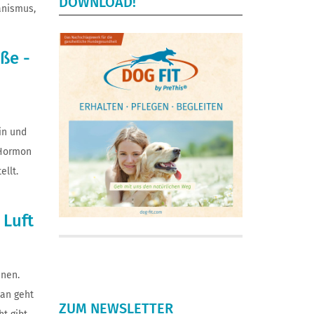
DOWNLOAD!
anismus,
ße -
in und
 Hormon
ellt.
 Luft
nnen.
Man geht
ZUM NEWSLETTER