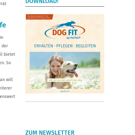
DOWNLOAD!
rrät
fe
em
 der
l bietet
en. So
an will
iterer
lenswert
ZUM NEWSLETTER