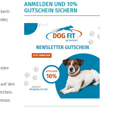
ANMELDEN UND 10%
GUTSCHEIN SICHERN
kerli-
nder,
esten
 auf den
rrchen.
, muss