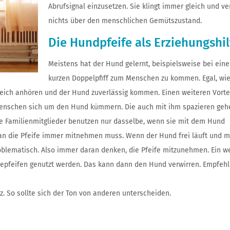
Abrufsignal einzusetzen. Sie klingt immer gleich und ve
nichts über den menschlichen Gemütszustand.
Die Hundpfeife als Erziehungshil
Meistens hat der Hund gelernt, beispielsweise bei ein
kurzen Doppelpfiff zum Menschen zu kommen. Egal, wie
gleich anhören und der Hund zuverlässig kommen. Einen weiteren Vortei
enschen sich um den Hund kümmern. Die auch mit ihm spazieren geh
le Familienmitglieder benutzen nur dasselbe, wenn sie mit dem Hund
man die Pfeife immer mitnehmen muss. Wenn der Hund frei läuft und m
roblematisch. Also immer daran denken, die Pfeife mitzunehmen. Ein we
depfeifen genutzt werden. Das kann dann den Hund verwirren. Empfeh
z. So sollte sich der Ton von anderen unterscheiden.