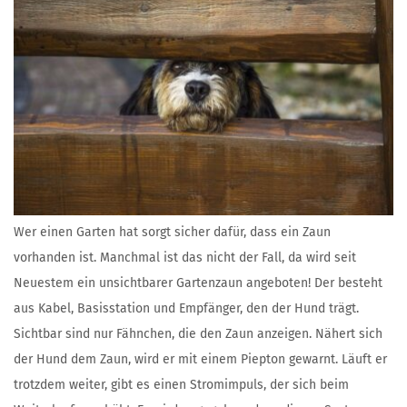
Wer einen Garten hat sorgt sicher dafür, dass ein Zaun
vorhanden ist. Manchmal ist das nicht der Fall, da wird seit
Neuestem ein unsichtbarer Gartenzaun angeboten! Der besteht
aus Kabel, Basisstation und Empfänger, den der Hund trägt.
Sichtbar sind nur Fähnchen, die den Zaun anzeigen. Nähert sich
der Hund dem Zaun, wird er mit einem Piepton gewarnt. Läuft er
trotzdem weiter, gibt es einen Stromimpuls, der sich beim